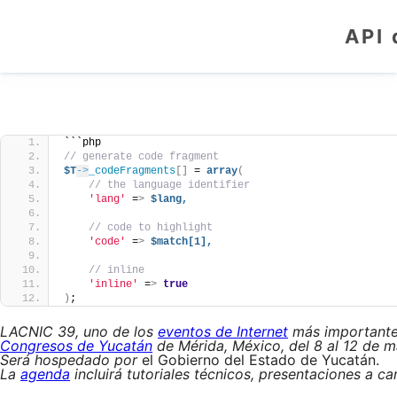
API 
```php
// generate code fragment
$T
->
_codeFragments
[]
 = 
array
(
// the language identifier
'lang'
 =
>
$lang,
// code to highlight
'code'
 =
>
$match[1],
// inline
'inline'
 =
>
true
)
;
LACNIC 39, uno de los
eventos de Internet
más importantes
Congresos de Yucatán
de Mérida, México, del 8 al 12 de m
Será hospedado por
el Gobierno del Estado de Yucatán.
La
agenda
incluirá tutoriales técnicos, presentaciones a ca